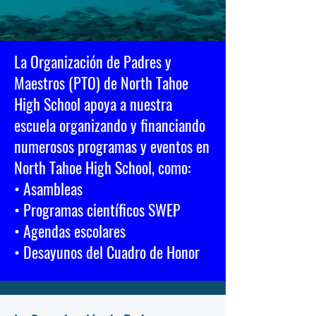
La Organización de Padres y
Maestros (PTO) de North Tahoe
High School apoya a nuestra
escuela organizando y financiando
numerosos programas y eventos en
North Tahoe High School, como:
• Asambleas
• Programas científicos SWEP
• Agendas escolares
• Desayunos del Cuadro de Honor