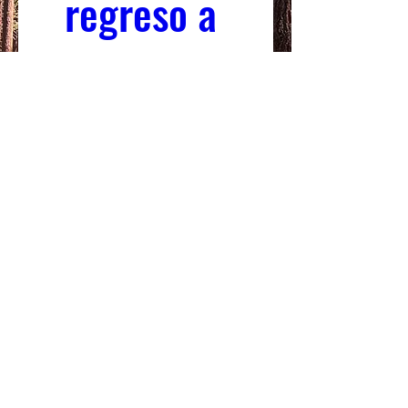
regreso a 
clases
Cuándo
10 sept 2025, 17:00 – 20:00
Dónde
Escuela secundaria North Tahoe
, 
2945 Polaris Rd, Ciudad de Tahoe, CA 96145
Leer más